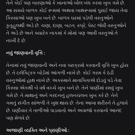
તેને કોઈ પણ બારણાઓ કે ખાનાઓ ખોલ બંધ કરવા ખુબ ગમે છે.
આ સમયે બાળક કોઈ રૂમમાં અથવા બાથરૂમમાં પુરાઈ જાય તેવા
કિસ્સાઓ પણ ખુબ બને છે. બાળક ઘરમાં પડેલી વસ્તુઓને
કુતુહુલથી અડે છે. ચણા, દાણા, બટન, સ્પ્રે, પેસ્ટ જેવી વસ્તુઓને
તે અડે છે અને ક્યારેક નાકમાં કે મોમાં પણ આવી વસ્તુઓ તે
નાખી દે છે.
નવું જાણવાની વૃત્તિ :
તેનામાં નવું જાણવાની અને નવા પરાક્રમો કરવાની વૃત્તિ ખુબ હોય
છે. તે ઇલેક્ટ્રિક બોર્ડમાં આંગળી નાખે છે. કોઈ ગરમ કે ઠંડી
વસ્તુઓમાં હાથ નાખે છે. અકસ્માતે માતાપિતાએ દોડવું પડે તેવા
કિસ્સા એકથી બે વર્ષ વચ્ચે ખુબ બને છે. તેને પાણીમાં રમવું ખુબ
ગમે છે. તે માથાનું અને ગરદનનું હલનચલન ખુબ કરે છે. તેને
ગમતું સંગીત સાંભળી તે ખુશ થાય છે. તેના આખા શરીરને તે હલાવે
છે. ઘણીવાર તે તાળીઓ પાડવાનો અને અવાજો કરવાનો આનંદ
પણ મેળવે છે.
અજાણી વ્યક્તિ અને પ્રાણીઓ :