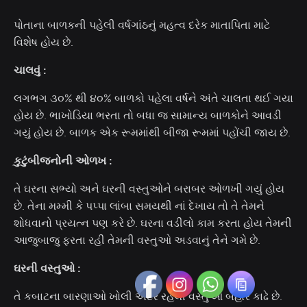
પોતાના બાળકની પહેલી વર્ષગાંઠનું મહત્વ દરેક માતાપિતા માટે
વિશેષ હોય છે.
ચાલવું :
લગભગ ૩૦% થી ૪૦% બાળકો પહેલા વર્ષને અંતે ચાલતા થઈ ગયા
હોય છે. ભાખોડિયા ભરતા તો બધા જ સામાન્ય બાળકોને આવડી
ગયું હોય છે. બાળક એક રૂમમાંથી બીજા રૂમમાં પહોંચી જાય છે.
કુટુંબીજનોની ઓળખ :
તે ઘરના સભ્યો અને ઘરની વસ્તુઓને બરાબર ઓળખી ગયું હોય
છે. તેના મમ્મી કે પપ્પા લાંબા સમયથી નાં દેખાય તો તે તેમને
શોધવાનો પ્રયત્ન પણ કરે છે. ઘરના વડીલો કામ કરતા હોય તેમની
આજુબાજુ ફરતા રહી તેમની વસ્તુઓ અડવાનું તેને ગમે છે.
ઘરની વસ્તુઓ :
તે કબાટના બારણાઓ ખોલી અંદર રહેલી વસ્તુઓ બહાર કાઢે છે.