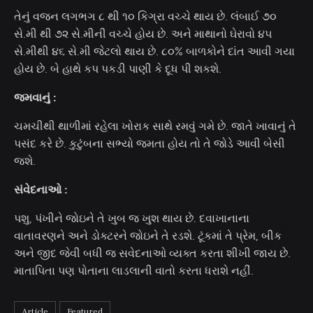
તેનું વજન લગભગ ૮ થી ૧૦ કિગ્રા વચ્ચે થાય છે. લંબાઈ ૭૦
સે.મી થી ૭૨ સે.મીની વચ્ચે હોય છે. અને માથાનો ઘેરાવો ૪૫
સે.મીથી ૪૬ સે.મી જેટલો થાય છે. ૮૦% બાળકોને દાંત આવી ગયા
હોય છે. બે હાથે કપ પકડી પાણી કે દૂધ પી શકશે.
જમવાનું :
ચમચીથી થાળીમાં રહેલા ખોરાક સાથે રમવું ગમે છે. જાતે ખાવાનું તે
પસંદ કરે છે. કુટુંબના સભ્યો જમતા હોય તો તે જોડે આવી બેસી
જશે.
સંવેદનાઓ :
પશુ, પંખીને જોઇને તે ખુબ જ ખુશ થાય છે. દવાખાનાના
વાતાવરણને અને ડોક્ટરને જોઇને તે રડશે. ટૂંકમાં તે પ્રેમ, બીક
અને જીદ જેવી બધી જ સવેદનાઓ વ્યક્ત કરતા શીખી જાય છે.
માતાપિતા પણ પોતાના લાડલાની વાતો કરતા ધરાશે નહીં.
Article
Featured