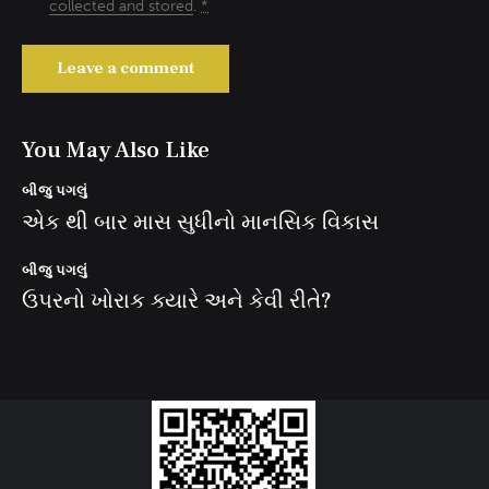
collected and stored
.
*
You May Also Like
બીજુ પગલું
એક થી બાર માસ સુધીનો માનસિક વિકાસ
બીજુ પગલું
ઉપરનો ખોરાક ક્યારે અને કેવી રીતે?