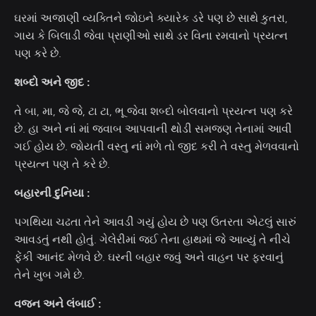
ઘરમાં અજાણી વ્યક્તિને જોઇને ક્યારેક ડરે પણ છે સાથે કુતરા,
ગાય કે બિલાડી જેવા પ્રાણીઓ સાથે ડર વિના રમવાનો પ્રયત્ન
પણ કરે છે.
શબ્દો અને જીદ :
તે બા, મા, જે જે, ટા ટા, ભૂ જેવા શબ્દો બોલવાનો પ્રયત્ન પણ કરે
છે. હા અને નાં માં જવાબ આપવાની થોડી સમજણ તેનામાં આવી
ગઈ હોય છે. જોયતી વસ્તુ નાં મળે તો જીદ કરી તે વસ્તુ મેળવવાનો
પ્રયત્ન પણ તે કરે છે.
બહારની દુનિયા :
પગથિયા ચઢતા તેને આવડી ગયું હોય છે પણ ઉતરતા એટલું સારું
આવડતું નથી હોતું. ગેલેરીમાં જઈ તેના હાથમાં જે આવ્યું તે નીચે
ફેંકી આનંદ મેળવે છે. ઘરની બહાર જવું અને વાહન પર ફરવાનું
તેને ખુબ ગમે છે.
વજન અને લંબાઈ :