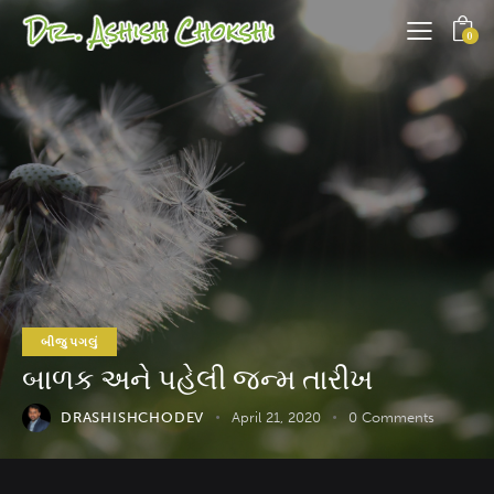
0
બીજુ પગલું
બાળક અને પહેલી જન્મ તારીખ
DRASHISHCHODEV
April 21, 2020
0
Comments